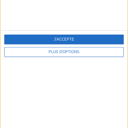
3 EXPÉRIENCES OUTDOOR À DEUX PAS DE PARIS
J'ACCEPTE
PLUS D'OPTIONS
LES CADEAUX DÉLICIEUSEMENT SNOBS À RAPPORTER DE PARIS