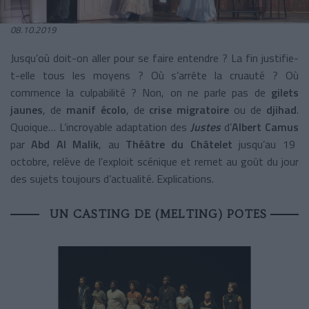
08.10.2019
Jusqu’où doit-on aller pour se faire entendre ? La fin justifie-
t-elle tous les moyens ? Où s’arrête la cruauté ? Où
commence la culpabilité ? Non, on ne parle pas de
gilets
jaunes
, de
manif écolo
, de
crise migratoire
ou de
djihad
.
Quoique… L’incroyable adaptation des
Justes
d’
Albert Camus
par
Abd Al Malik
, au
Théâtre du Châtelet
jusqu’au 19
octobre, relève de l’exploit scénique et remet au goût du jour
des sujets toujours d’actualité. Explications.
UN CASTING DE (MELTING) POTES