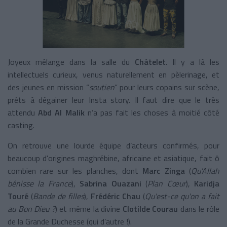
Joyeux mélange dans la salle du
Châtelet
. Il y a là les
intellectuels curieux, venus naturellement en pèlerinage, et
des jeunes en mission “
soutien
” pour leurs copains sur scène,
prêts à dégainer leur Insta story. Il faut dire que le très
attendu
Abd Al Malik
n’a pas fait les choses à moitié côté
casting.
On retrouve une lourde équipe d’acteurs confirmés, pour
beaucoup d'origines maghrébine, africaine et asiatique, fait ô
combien rare sur les planches, dont
Marc Zinga
(
Qu'Allah
bénisse la France
),
Sabrina Ouazani
(
Plan Cœur
),
Karidja
Touré
(
Bande de filles
),
Frédéric Chau
(
Qu'est-ce qu'on a fait
au Bon Dieu ?
) et même la divine
Clotilde Courau
dans le rôle
de la Grande Duchesse (qui d’autre !).