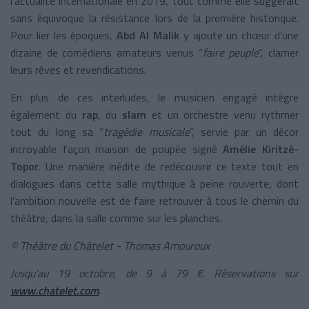
l’actualité internationale en 2019, tout comme elle suggérait
sans équivoque la résistance lors de la première historique.
Pour lier les époques,
Abd Al Malik
y ajoute un chœur d’une
dizaine de comédiens amateurs venus “
faire peuple
”, clamer
leurs rêves et revendications.
En plus de ces interludes, le musicien engagé intègre
également du
rap
, du
slam
et un orchestre venu rythmer
tout du long sa “
tragédie musicale
”, servie par un décor
incroyable façon maison de poupée signé
Amélie Kiritzé-
Topor
. Une manière inédite de redécouvrir ce texte tout en
dialogues dans cette salle mythique à peine rouverte, dont
l’ambition nouvelle est de faire retrouver à tous le chemin du
théâtre, dans la salle comme sur les planches.
© Théâtre du Châtelet - Thomas Amouroux
Jusqu’au 19 octobre, de 9 à 79 €. Réservations sur
www.chatelet.com
.