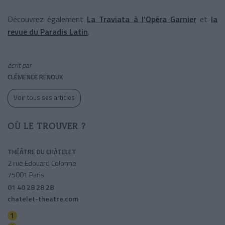
Découvrez également
La Traviata à l’Opéra Garnier
et
la
revue du Paradis Latin
.
écrit par
CLÉMENCE RENOUX
Voir tous ses articles
OÙ LE TROUVER ?
THÉÂTRE DU CHÂTELET
2 rue Edouard Colonne
75001 Paris
01 40 28 28 28
chatelet-theatre.com
Hotel De Ville