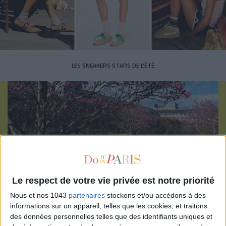
LES SNEAKERS STARS DE L’ÉTÉ
Inscrivez-vous à notre newsletter
Le respect de votre vie privée est notre priorité
S'INSCRIRE
Nous et nos 1043
partenaires
stockons et/ou accédons à des
informations sur un appareil, telles que les cookies, et traitons
des données personnelles telles que des identifiants uniques et