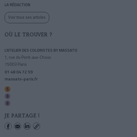
LA RÉDACTION
Voir tous ses articles
OÙ LE TROUVER ?
L’ATELIER DES COLORISTES BY MASSATO
1, rue du Pont-aux-Choux
75003 Paris
01 48 04 72 59
massato-paris.fr
Richard-lenoir
Saint-sebastien-froissart
Filles Du Calvaire
JE PARTAGE !