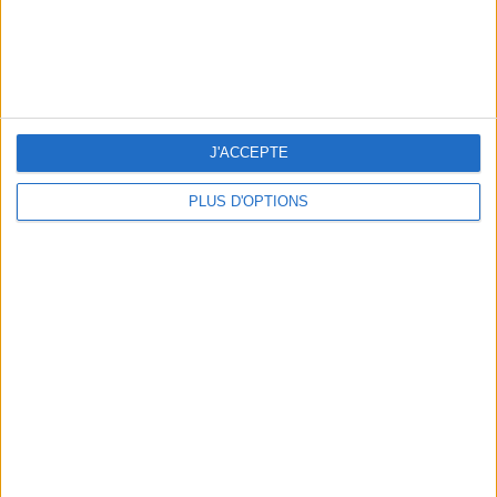
J'ACCEPTE
PLUS D'OPTIONS
5 ESCAPADES AVEC SPA À MOINS DE 2H DE PARIS