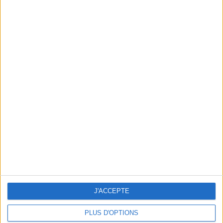
UN THRILLER FLIPPANT AVEC PATRICK TIMSIT
J'ACCEPTE
PLUS D'OPTIONS