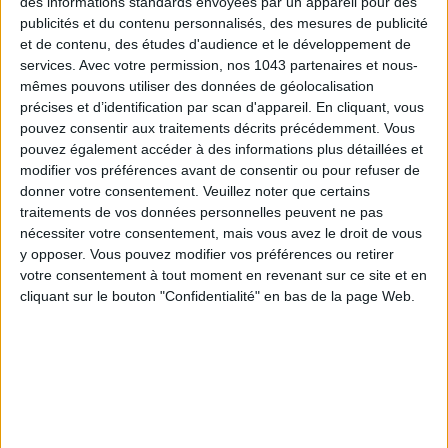
des informations standards envoyées par un appareil pour des
publicités et du contenu personnalisés, des mesures de publicité
Inscrivez-vous à notre newsletter
et de contenu, des études d'audience et le développement de
services.
Avec votre permission, nos 1043 partenaires et nous-
mêmes pouvons utiliser des données de géolocalisation
précises et d’identification par scan d'appareil. En cliquant, vous
S'INSCRIRE
pouvez consentir aux traitements décrits précédemment. Vous
pouvez également accéder à des informations plus détaillées et
modifier vos préférences avant de consentir ou pour refuser de
donner votre consentement.
Veuillez noter que certains
traitements de vos données personnelles peuvent ne pas
nécessiter votre consentement, mais vous avez le droit de vous
y opposer. Vous pouvez modifier vos préférences ou retirer
votre consentement à tout moment en revenant sur ce site et en
cliquant sur le bouton "Confidentialité" en bas de la page Web.
ADOPT PARFUMS RÉVOLUTIONNE LA PARFUMERIE MADE IN FRANCE À PETIT PRIX