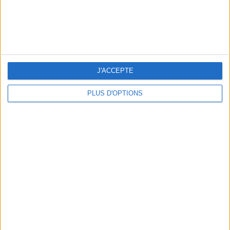
3 EXPÉRIENCES OUTDOOR À DEUX PAS DE PARIS
J'ACCEPTE
PLUS D'OPTIONS
LES CADEAUX DÉLICIEUSEMENT SNOBS À RAPPORTER DE PARIS