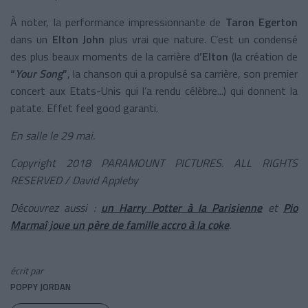
À noter, la performance impressionnante de
Taron Egerton
dans un
Elton John
plus vrai que nature. C’est un condensé
des plus beaux moments de la carrière d
’Elton
(la création de
“
Your Song
”
, la chanson qui a propulsé sa carrière, son premier
concert aux Etats-Unis qui l’a rendu célèbre...) qui donnent la
patate. Effet feel good garanti.
En salle le 29 mai.
Copyright 2018 PARAMOUNT PICTURES. ALL RIGHTS
RESERVED / David Appleby
Découvrez aussi :
un Harry Potter à la Parisienne
et
Pio
Marmaî joue un père de famille accro à la coke
.
écrit par
POPPY JORDAN