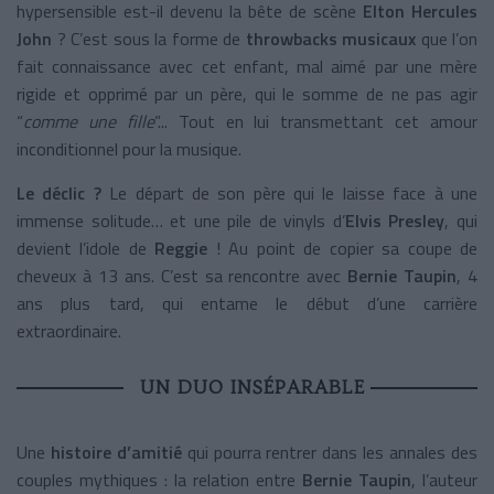
hypersensible est-il devenu la bête de scène
Elton Hercules
John
? C’est sous la forme de
throwbacks musicaux
que l’on
fait connaissance avec cet enfant, mal aimé par une mère
rigide et opprimé par un père, qui le somme de ne pas agir
“
comme une fille
”... Tout en lui transmettant cet amour
inconditionnel pour la musique.
Le déclic ?
Le départ de son père qui le laisse face à une
immense solitude… et une pile de vinyls d’
Elvis Presley
, qui
devient l’idole de
Reggie
!
Au point de copier sa coupe de
cheveux à 13 ans. C’est sa rencontre avec
Bernie Taupin
, 4
ans plus tard, qui entame le début d’une carrière
extraordinaire.
UN DUO INSÉPARABLE
Une
histoire d’amitié
qui pourra rentrer dans les annales des
couples mythiques : la relation entre
Bernie Taupin
, l’auteur