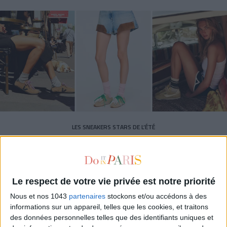
LES SNEAKERS STARS DE L’ÉTÉ
Le respect de votre vie privée est notre priorité
Nous et nos 1043
partenaires
stockons et/ou accédons à des
informations sur un appareil, telles que les cookies, et traitons
des données personnelles telles que des identifiants uniques et
Inscrivez-vous à notre newsletter