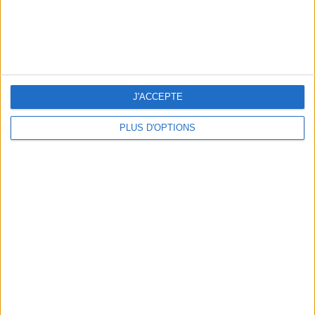
LES MEILLEURS APÉROS LES PIEDS DANS L’EAU
J'ACCEPTE
PLUS D'OPTIONS
LES MEILLEURES TABLES SUDISTES DE PARIS