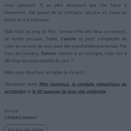
vous saisissez ?) au père désœuvré que l’on force à
l’isolement. Elle passe de la confiance absolue et naïve au
doute et à la méfiance.
Mais tout au long du film, l’amour infini des deux se ressent,
se renifle presque. Trahie,
Camille
ne peut s’empêcher de
voler au secours de celui dont elle a profondément besoin. Par
tous les moyens,
Roman
cherche à se rattraper, mais est-il
allé trop loin pour repartir de zéro ?
Mais vous êtes fous
, en salles le 24 avril.
Découvrez aussi
Mon inconnue
, la comédie romantique du
printemps
et
le
50 nuances de Grey
des millenials
.
écrit par
CLÉMENCE RENOUX
Voir tous ses articles