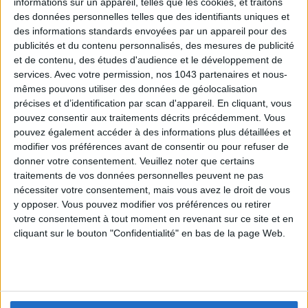
informations sur un appareil, telles que les cookies, et traitons
des données personnelles telles que des identifiants uniques et
des informations standards envoyées par un appareil pour des
publicités et du contenu personnalisés, des mesures de publicité
et de contenu, des études d'audience et le développement de
services.
Avec votre permission, nos 1043 partenaires et nous-
mêmes pouvons utiliser des données de géolocalisation
précises et d’identification par scan d'appareil. En cliquant, vous
pouvez consentir aux traitements décrits précédemment. Vous
pouvez également accéder à des informations plus détaillées et
modifier vos préférences avant de consentir ou pour refuser de
donner votre consentement.
Veuillez noter que certains
SANDRA SERPERO
traitements de vos données personnelles peuvent ne pas
JOURNALIST
nécessiter votre consentement, mais vous avez le droit de vous
y opposer. Vous pouvez modifier vos préférences ou retirer
If you're looking for me, I'm in a restaurant, bar,
votre consentement à tout moment en revenant sur ce site et en
patisserie or hotel. If I'm not there, I'm writing on my
cliquant sur le bouton "Confidentialité" en bas de la page Web.
bed to tell you all about it. And if not? I think we should
always be slightly unlikable.