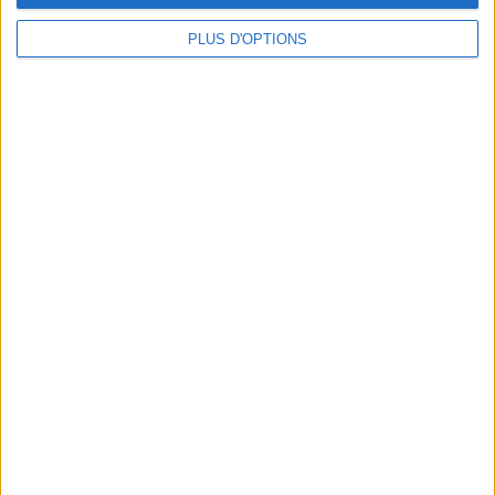
PLUS D'OPTIONS
CAVIAR, FOIE GRAS... WHERE TO CATCH DELIGHTS FOR THE HOLIDAYS?
7 POWER-PACKED SNACK BREAKS IN PARIS