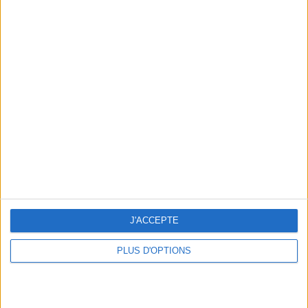
THE MOST GOOD-LOOKING FALL PULLOVERS FOR MEN
J'ACCEPTE
PLUS D'OPTIONS
THE 10 MOST BEAUTIFUL POUFS TO INTRODUCE IN YOUR LIVING ROOM