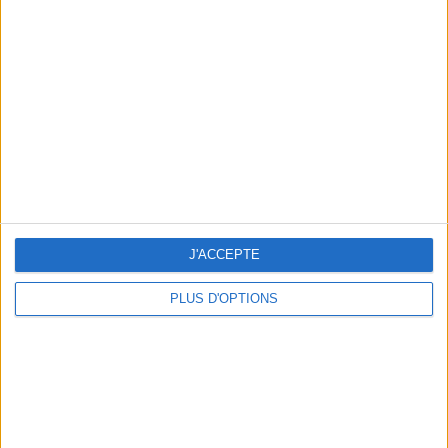
J'ACCEPTE
PLUS D'OPTIONS
THE COOLEST ADVENT CALENDARS OF THE SEASON