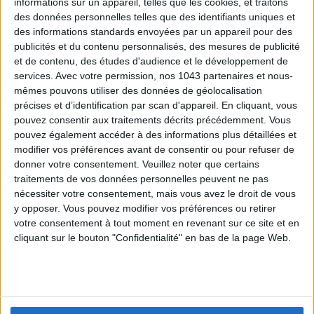
informations sur un appareil, telles que les cookies, et traitons
des données personnelles telles que des identifiants uniques et
des informations standards envoyées par un appareil pour des
publicités et du contenu personnalisés, des mesures de publicité
et de contenu, des études d'audience et le développement de
services.
Avec votre permission, nos 1043 partenaires et nous-
mêmes pouvons utiliser des données de géolocalisation
précises et d’identification par scan d'appareil. En cliquant, vous
pouvez consentir aux traitements décrits précédemment. Vous
pouvez également accéder à des informations plus détaillées et
modifier vos préférences avant de consentir ou pour refuser de
donner votre consentement.
Veuillez noter que certains
PAULINE DE QUATREBARBES
traitements de vos données personnelles peuvent ne pas
JOURNALIST
nécessiter votre consentement, mais vous avez le droit de vous
y opposer. Vous pouvez modifier vos préférences ou retirer
If life is a comedy, then theatre is life! When I'm not
votre consentement à tout moment en revenant sur ce site et en
hiding in Parisian theatres, I'm going to museums,
cliquant sur le bouton "Confidentialité" en bas de la page Web.
eating in restaurants and having fun in bars to find you
THE nugget.