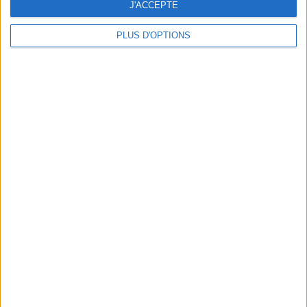
J'ACCEPTE
PLUS D'OPTIONS
THE NEW MICHELIN-STARRED RESTAURANTS TO TRY IN PARIS