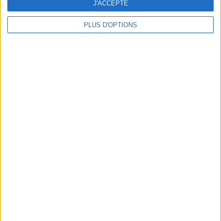
J'ACCEPTE
PLUS D'OPTIONS
LOTTA: OUR NEW OBSESSION JUST STEPS FROM THE LOUVRE
CE QU’ON A PENSÉ DU DIABLE S’HABILLE EN PRADA 2