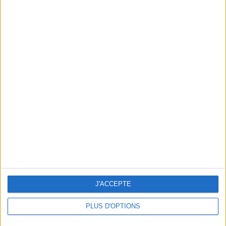
THE COOLEST IDEAS TO BORROW FROM PARISIAN HOTELS
J'ACCEPTE
PLUS D'OPTIONS