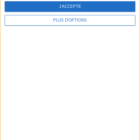
J'ACCEPTE
PLUS D'OPTIONS
ENCRÉ SETS UP ITS ARTY EMBROIDERY IN THE MARAIS
ALAIN DUCASSE'S NEW TEA ROOM AT THE PALAIS-ROYAL