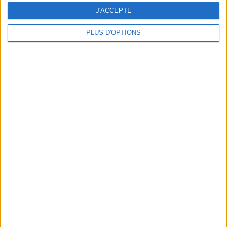
J'ACCEPTE
PLUS D'OPTIONS
BAOBAR SELLS THE BEST GUA BAOS IN THE MARAIS
WE WATCHED CODA, BEST PICTURE OSCAR