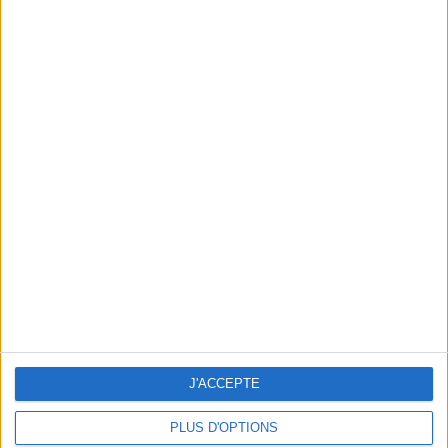
OUR FAVORITE SPOTS AROUND NOTRE-DAME DE PARIS
J'ACCEPTE
PLUS D'OPTIONS