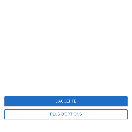
WIN A €1,000 GOLDEN TICKET ON SHOWROOMPRIVÉ
NOURA TRAITEUR: THE NEW TEMPLE OF LEBANESE FOOD
J'ACCEPTE
PLUS D'OPTIONS