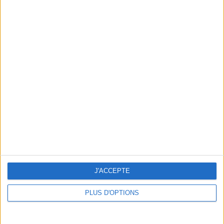
THE 5 CHOCOLATE SHOW RENDEZVOUS AT THE SALON DU CHOCOLAT
J'ACCEPTE
PLUS D'OPTIONS