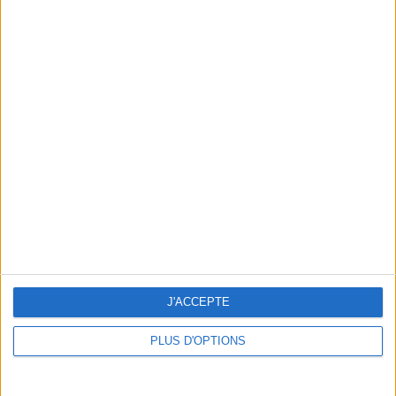
BLK BLACK WATER: THE NEW HEALTHY SNOBBISM
J'ACCEPTE
PLUS D'OPTIONS