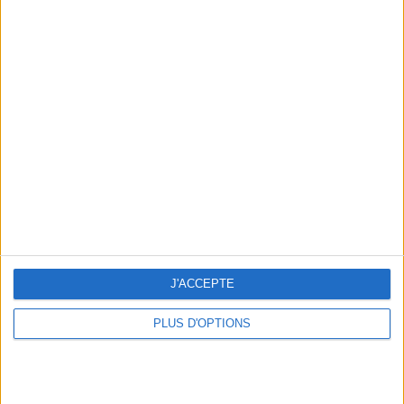
3 EASY AND STYLISH TIPS FOR DESIGNING A TROPICOOL BATHROOM
J'ACCEPTE
THE NEW BRUNCH OF STYLISH PARISIENNES
PLUS D'OPTIONS