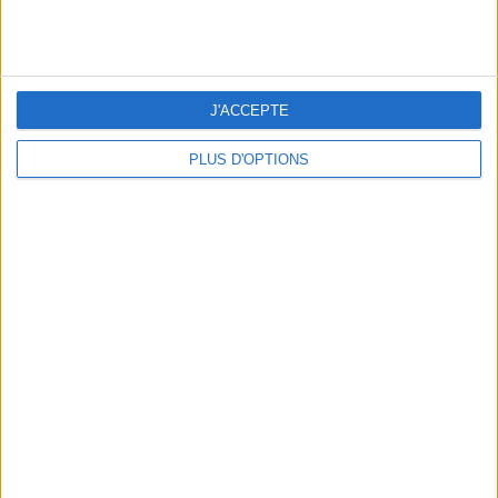
PLANTS: 3 DECORATIVE TRENDS THAT ARE GOOD FOR MORALE
J'ACCEPTE
PLUS D'OPTIONS
FOOD: SEA AND SAKE, THE NEW UMAMI OBSESSION