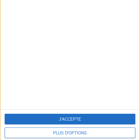
VALÉRIE LEMERCIER ET PASCALE ARBILLOT: WOMEN ON THE VERGE OF HYSTERIA
J'ACCEPTE
PLUS D'OPTIONS