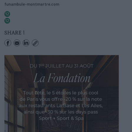
funambule-montmartre.com
Jules Joffrin
Lamarck-caulaincourt
SHARE !