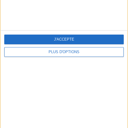
THE HOTTEST NEW STREET FOOD SPOTS IN PARIS
J'ACCEPTE
PLUS D'OPTIONS
BEACHWEAR ESSENTIALS FOR THE ULTIMATE SUMMER WARDROBE