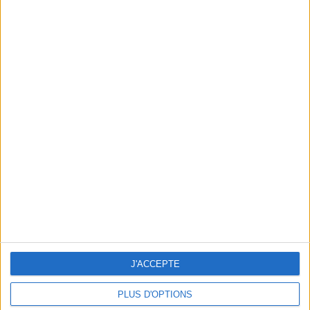
THE MOST STREET-ART : TOUR PARIS 13
J'ACCEPTE
PLUS D'OPTIONS