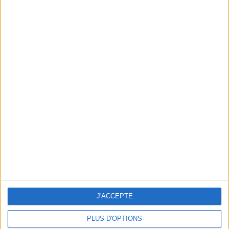
THEATER: 5 CULT COMEDIES TO DEVOUR IN FRONT OF YOUR TV
J'ACCEPTE
PLUS D'OPTIONS