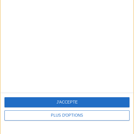
A TRENDY DINNER OR BRUNCH ON THE HIDDEN TERRACE OF SQUARE MARCADET
J'ACCEPTE
PLUS D'OPTIONS