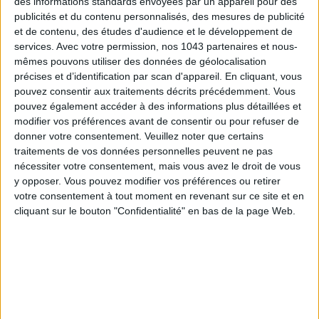
des informations standards envoyées par un appareil pour des
publicités et du contenu personnalisés, des mesures de publicité
et de contenu, des études d'audience et le développement de
services.
Avec votre permission, nos 1043 partenaires et nous-
mêmes pouvons utiliser des données de géolocalisation
précises et d’identification par scan d'appareil. En cliquant, vous
SPF 50 SUNSCREENS YOU'LL ACTUALLY WANT TO SLATHER ON
pouvez consentir aux traitements décrits précédemment. Vous
pouvez également accéder à des informations plus détaillées et
modifier vos préférences avant de consentir ou pour refuser de
donner votre consentement.
Veuillez noter que certains
traitements de vos données personnelles peuvent ne pas
nécessiter votre consentement, mais vous avez le droit de vous
y opposer. Vous pouvez modifier vos préférences ou retirer
votre consentement à tout moment en revenant sur ce site et en
cliquant sur le bouton "Confidentialité" en bas de la page Web.
THE BEST HOTELS FOR A SPA AND GASTRONOMY WEEKEND