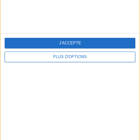
J'ACCEPTE
THE HOTTEST NEW STREET FOOD SPOTS IN PARIS
PLUS D'OPTIONS
BEACHWEAR ESSENTIALS FOR THE ULTIMATE SUMMER WARDROBE