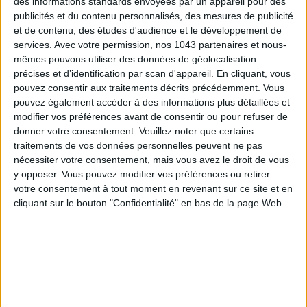
des informations standards envoyées par un appareil pour des
de coton, revisite furieusement cool de la fameuse
Handball
publicités et du contenu personnalisés, des mesures de publicité
Spezial
lancée en 1979. Une paire polyvalente qu’il pourra
et de contenu, des études d'audience et le développement de
services.
Avec votre permission, nos 1043 partenaires et nous-
porter au bureau en mode
Friday Wear
comme avec une
mêmes pouvons utiliser des données de géolocalisation
tenue street plus pointue le week-end.
précises et d’identification par scan d'appareil. En cliquant, vous
pouvez consentir aux traitements décrits précédemment. Vous
Baskets Handball Spezial, Adidas, 110 €
pouvez également accéder à des informations plus détaillées et
modifier vos préférences avant de consentir ou pour refuser de
UN BEAU LIVRE DE CUISINE
donner votre consentement.
Veuillez noter que certains
traitements de vos données personnelles peuvent ne pas
nécessiter votre consentement, mais vous avez le droit de vous
y opposer. Vous pouvez modifier vos préférences ou retirer
votre consentement à tout moment en revenant sur ce site et en
cliquant sur le bouton "Confidentialité" en bas de la page Web.