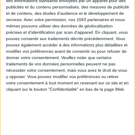
des informations standards envoyées par un appareil pour des
publicités et du contenu personnalisés, des mesures de publicité
et de contenu, des études d'audience et le développement de
services.
Avec votre permission, nos 1043 partenaires et nous-
mêmes pouvons utiliser des données de géolocalisation
précises et d’identification par scan d'appareil. En cliquant, vous
pouvez consentir aux traitements décrits précédemment. Vous
pouvez également accéder à des informations plus détaillées et
modifier vos préférences avant de consentir ou pour refuser de
donner votre consentement.
Veuillez noter que certains
traitements de vos données personnelles peuvent ne pas
nécessiter votre consentement, mais vous avez le droit de vous
y opposer. Vous pouvez modifier vos préférences ou retirer
Paris
regorge de lieux incroyables et d'adresses gardées
votre consentement à tout moment en revenant sur ce site et en
secrètes, mais il n’est pas toujours facile de les repérer. Dans
cliquant sur le bouton "Confidentialité" en bas de la page Web.
son guide rassemblant pas moins de 450 adresses,
Do It In
Paris
vous révèle ses coups de cœur, tous testés et
approuvés par ses journalistes, afin de découvrir les trésors
que cache la capitale pour changer des évidents parcours
touristiques. Entre sélection de
coffee shops
,
bar à
cocktails
,
galeries d’art
,
boutiques vintage
et même