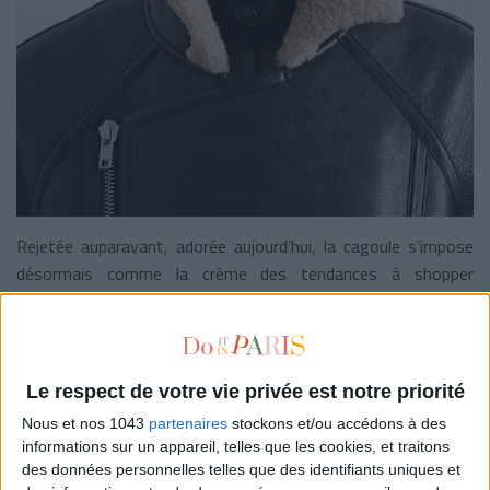
Rejetée auparavant, adorée aujourd’hui, la cagoule s’impose
désormais comme la crème des tendances à shopper
d’urgence cet hiver.
Topshop
propose une des versions les
plus mode avec sa
Hailey
boutonnée, idéale pour affronter
les températures polaires qui arrivent.
Le respect de votre vie privée est notre priorité
Nous et nos 1043
partenaires
stockons et/ou accédons à des
informations sur un appareil, telles que les cookies, et traitons
29,99 € - Topshop
des données personnelles telles que des identifiants uniques et