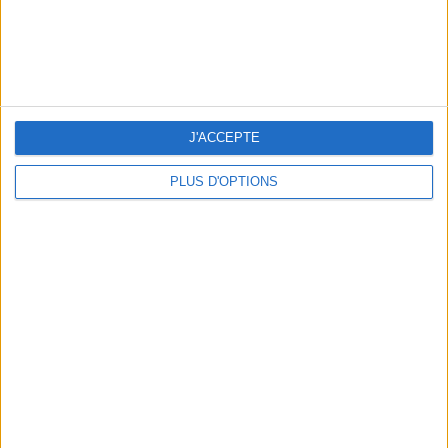
8,99 € - My Jewellery
J'ACCEPTE
PLUS D'OPTIONS
UNE BAGUE POUR AFFIRMER LEUR STYLE