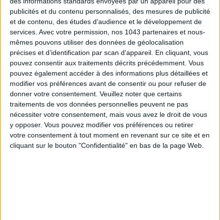
des informations standards envoyées par un appareil pour des
aux couleurs
pastels
et à l’esprit totalement vintage ? Il est
publicités et du contenu personnalisés, des mesures de publicité
et de contenu, des études d'audience et le développement de
si charmant qu’il en deviendrait presque impossible d’oublier
services.
Avec votre permission, nos 1043 partenaires et nous-
d’arroser ses jolies plantes. Ça tombe bien : sa contenance de
mêmes pouvons utiliser des données de géolocalisation
6,8 L sera parfaite pour faire le tour de toutes vos plantes !
précises et d’identification par scan d'appareil. En cliquant, vous
pouvez consentir aux traitements décrits précédemment. Vous
pouvez également accéder à des informations plus détaillées et
modifier vos préférences avant de consentir ou pour refuser de
Jardindeco via La redoute -
donner votre consentement.
Veuillez noter que certains
37,80
traitements de vos données personnelles peuvent ne pas
nécessiter votre consentement, mais vous avez le droit de vous
y opposer. Vous pouvez modifier vos préférences ou retirer
votre consentement à tout moment en revenant sur ce site et en
cliquant sur le bouton "Confidentialité" en bas de la page Web.
LA MAIN VERTE