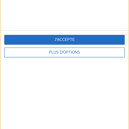
J'ACCEPTE
PLUS D'OPTIONS
AUTRES SUGGESTIONS
LES CADEAUX DÉLICIEUSEMENT SNOBS À
10 ESSENTIELS POUR S’ARMER FAC
RAPPORTER DE PARIS
CANICULE