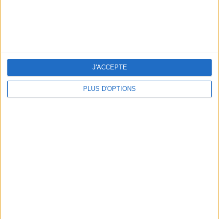
LES MEILLEURES TABLES SUDISTES DE PARIS
J'ACCEPTE
PLUS D'OPTIONS
5 ESCAPADES AVEC SPA À MOINS DE 2H DE PARIS