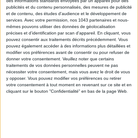
des informations standards envoyées par un appareil pour des
publicités et du contenu personnalisés, des mesures de publicité
ADOPT PARFUMS RÉVOLUTIONNE LA PARFUMERIE MADE IN FRANCE À PETIT PRIX
et de contenu, des études d'audience et le développement de
services.
Avec votre permission, nos 1043 partenaires et nous-
mêmes pouvons utiliser des données de géolocalisation
précises et d’identification par scan d'appareil. En cliquant, vous
pouvez consentir aux traitements décrits précédemment. Vous
pouvez également accéder à des informations plus détaillées et
modifier vos préférences avant de consentir ou pour refuser de
donner votre consentement.
Veuillez noter que certains
traitements de vos données personnelles peuvent ne pas
nécessiter votre consentement, mais vous avez le droit de vous
y opposer. Vous pouvez modifier vos préférences ou retirer
votre consentement à tout moment en revenant sur ce site et en
cliquant sur le bouton "Confidentialité" en bas de la page Web.
TOUT CE QUE VOUS DEVEZ FAIRE À PARIS EN AOÛT