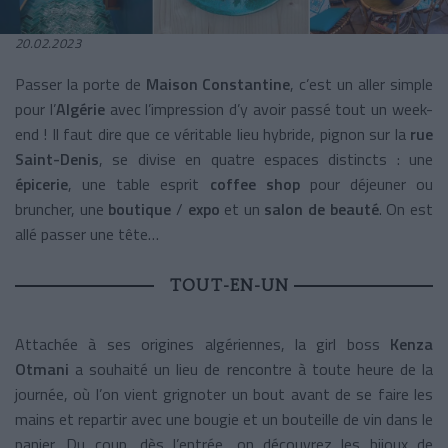
20.02.2023
Passer la porte de
Maison Constantine
, c’est un aller simple
pour l’
Algérie
avec l’impression d’y avoir passé tout un week-
end ! Il faut dire que ce véritable lieu hybride, pignon sur la
rue
Saint-Denis
, se divise en quatre espaces distincts : une
épicerie
, une table esprit
coffee shop
pour déjeuner ou
bruncher, une
boutique
/
expo
et un
salon de beauté
. On est
allé passer une tête…
TOUT-EN-UN
Attachée à ses origines algériennes, la girl boss
Kenza
Otmani
a souhaité un lieu de rencontre à toute heure de la
journée, où l’on vient grignoter un bout avant de se faire les
mains et repartir avec une bougie et un bouteille de vin dans le
panier. Du coup, dès l’entrée, on découvrez les bijoux de