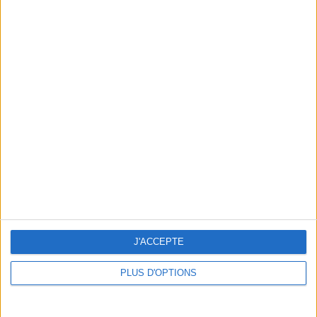
IPPUDO OR THE ART OF ART OF SATISFYING A RAMEN OBSESSION
J'ACCEPTE
PLUS D'OPTIONS