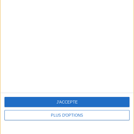
EPONYME, THE NEW SHOE LABEL TO FOLLOW
J'ACCEPTE
PLUS D'OPTIONS