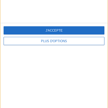
J'ACCEPTE
PLUS D'OPTIONS
SPRING ROLLS VERY LIGHT