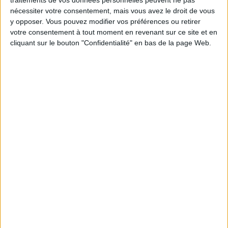
CHAMBELLAND, THE 100% GLUTEN-FREE BAKERY
nécessiter votre consentement, mais vous avez le droit de vous
y opposer. Vous pouvez modifier vos préférences ou retirer
votre consentement à tout moment en revenant sur ce site et en
cliquant sur le bouton "Confidentialité" en bas de la page Web.
A FESTIVE BRUNCH ON THE MOST BEAUTIFUL ROOFTOP OF PARIS