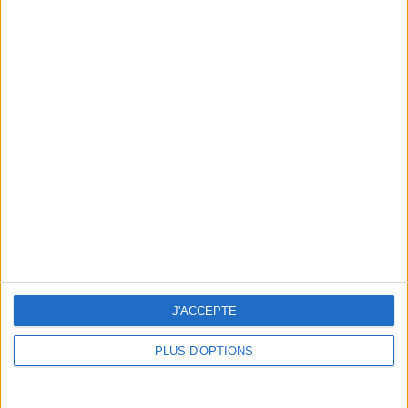
HAPPY HOUR ON THE WATERFRONT
J'ACCEPTE
PLUS D'OPTIONS