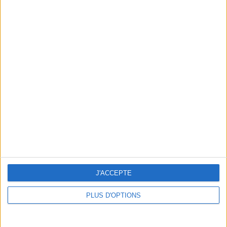
BELMONT, THE BAR FOR REALLY CHIC PARISIENNES
J'ACCEPTE
PLUS D'OPTIONS