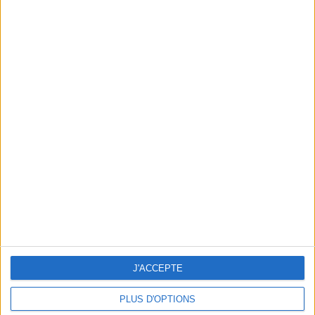
DECORATING ACCESSORIES AT SMALL PRICES SIGNED PAUL & JOE
J'ACCEPTE
PLUS D'OPTIONS