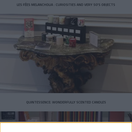
LES FÉES MELANCHOLIA : CURIOSITIES AND VERY 50’S OBJECTS
QUINTESSENCE: WONDERFULLY SCENTED CANDLES