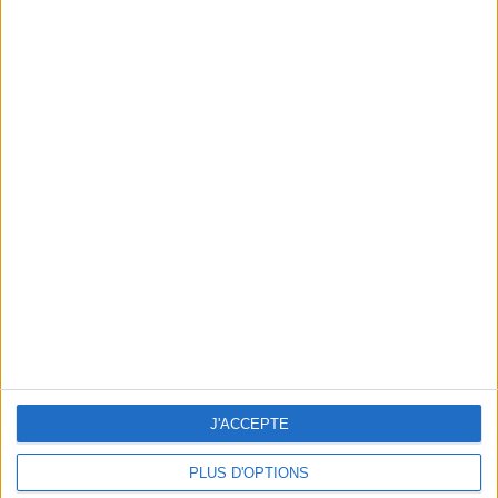
A FOODTRUCK FOR THE NEXT DAY
J'ACCEPTE
PLUS D'OPTIONS