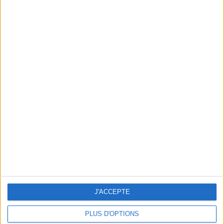
A DREAM SPA HOTEL IN THE SWEDISH COUNTRYSIDE
J'ACCEPTE
PLUS D'OPTIONS