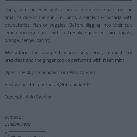
Tops, you can even grab a bite a rustic-chic snack on the
small terrace in the sun. For lunch, a sandwich-foccacia with
charcuteries, fish or veggies. Before digging into their cult
lemon meringue pie with a freshly squeezed juice (apple,
orange, fennel, carrot).
We adore:
the orange blossom sugar loaf, a must for
breakfast and the ginger cookie perfumed with fresh mint.
Open Tuesday to Sunday from 9am to 8pm.
Sandwiches 6€, pastries 3,80€ and 4,30€.
Copyright Aldo Sperber
written by
LA RÉDACTION
Voir tous ses articles