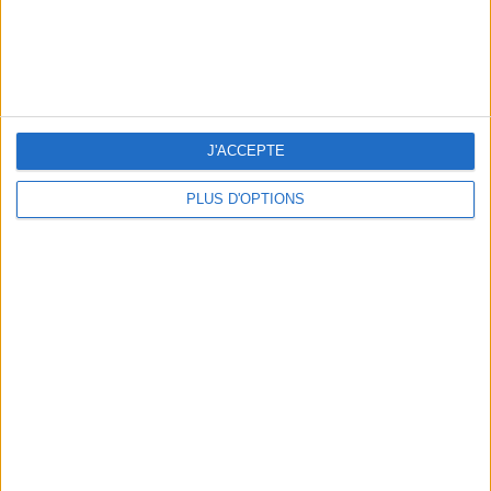
J'ACCEPTE
PLUS D'OPTIONS
5 SPA GETAWAYS LESS THAN 2 HOURS FROM PARIS