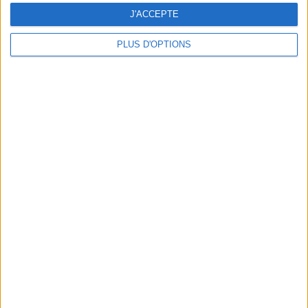
J'ACCEPTE
PLUS D'OPTIONS
10 ASTUCES POUR DRESSER UNE TABLE INSTAGRAMMABLE
CHEF MARTIN SIMOLKA TAKES UP RESIDENCE AT RIVAGES