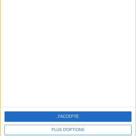
THREE MYTHICAL STARS TO (RE)DISCOVER IN NOVELS
J'ACCEPTE
PLUS D'OPTIONS