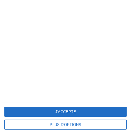
THE PERFECT GYM FOR A DREAM BODY: BEACH BODY CHALLENGE
J'ACCEPTE
PLUS D'OPTIONS