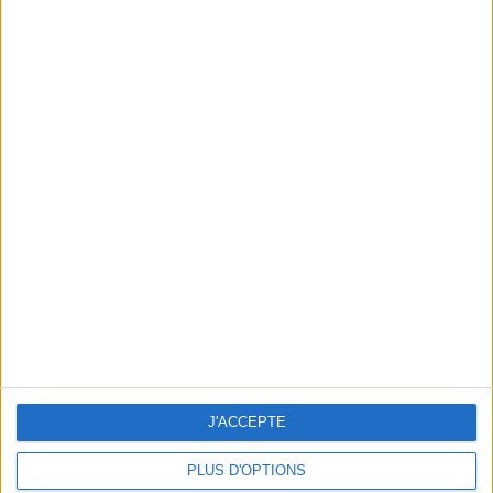
CORDELIA DE CASTELLANE'S DECORATIVE MOODBOARD
J'ACCEPTE
PLUS D'OPTIONS