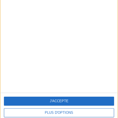
THE MOST SECRET DECORATING BOUTIQUE IN THE 11TH
J'ACCEPTE
PLUS D'OPTIONS