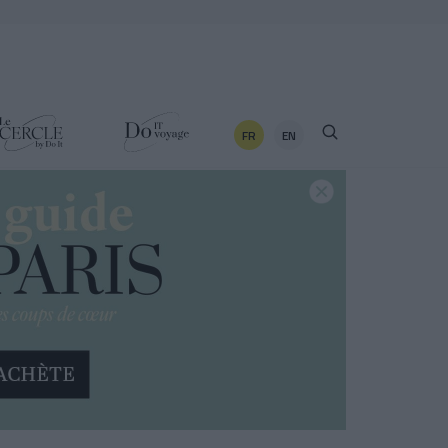
FR
EN