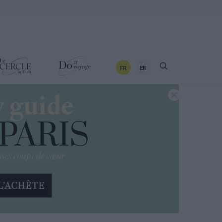
FR
EN