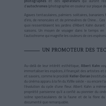
photographes
et des
opérateurs
qui auront réa
d’
autochromes
(photographie en couleur sur plaque de
Agaves tentaculaires, palmiers solitaires, bananiers f
d’iris, de renoncules et de primevères de Chine… Ces
quoi ressemblaient les jardins d’Albert Kahn durant
saisons. Un moyen de voyager dans le temps en a
l’autochrome qui magnifie les couleurs de ces espèces
UN PROMOTEUR DES TEC
Au-delà de leur intérêt esthétique,
Albert Kahn
vo
immortaliser les espèces, il finançait des artistes et
et savoirs, comme le procédé
Keller-Dorian
(restituti
du cinéma apparu à la fin du XVIIIe siècle - ou encore 
l’évolution du cycle d’une fleur. Albert Kahn a même
propriété parisienne qu’il a confié au pionnier du ci
scène spectaculaires de la faune et de la flore du
documenté que remarquable.