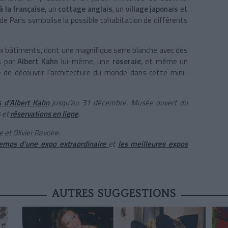
à la française
, un
cottage anglais
, un
village japonais
et
 de Paris symbolise la possible cohabitation de différents
eux bâtiments, dont une magnifique serre blanche avec des
s par
Albert Kahn
lui-même, une
roseraie
,
et même un
 de découvrir l’architecture du monde dans cette mini-
s d’Albert Kahn
jusqu’au 31 décembre. Musée ouvert du
s et
réservations en ligne
.
et Olivier Ravoire.
temps d’une expo extraordinaire
et
les meilleures expos
AUTRES SUGGESTIONS