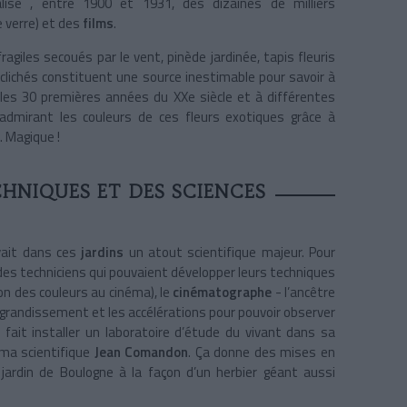
lisé , entre 1900 et 1931, des dizaines de milliers
 verre) et des
films
.
ragiles secoués par le vent, pinède jardinée, tapis fleuris
 clichés constituent une source inestimable pour savoir à
 les 30 premières années du XXe siècle et à différentes
dmirant les couleurs de ces fleurs exotiques grâce à
. Magique !
HNIQUES ET DES SCIENCES
yait dans ces
jardins
un atout scientifique majeur. Pour
 des techniciens qui pouvaient développer leurs techniques
on des couleurs au cinéma), le
cinématographe
- l’ancêtre
l’agrandissement et les accélérations pour pouvoir observer
 fait installer un laboratoire d’étude du vivant dans sa
néma scientifique
Jean Comandon
. Ça donne des mises en
 jardin de Boulogne à la façon d’un herbier géant aussi