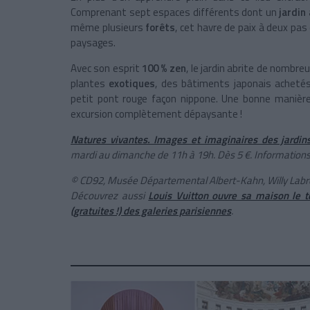
Comprenant sept espaces différents dont un
jardin 
même plusieurs
forêts
, cet havre de paix à deux pas
paysages.
Avec son esprit
100 % zen
, le jardin abrite de nombr
plantes
exotiques
, des bâtiments japonais acheté
petit pont rouge façon nippone. Une bonne manière
excursion complètement dépaysante !
Natures vivantes. Images et imaginaires des jardin
mardi au dimanche de 11h à 19h. Dès 5 €. Information
© CD92, Musée Départemental Albert-Kahn, Willy Labre 
Découvrez aussi
Louis Vuitton ouvre sa maison le 
(gratuites !) des galeries parisiennes
.